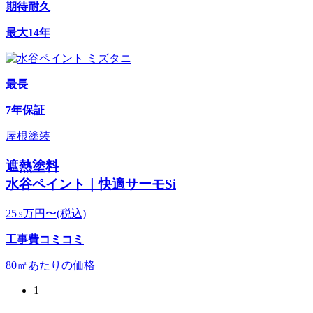
期待耐久
最大14年
最長
7年保証
屋根塗装
遮熱塗料
水谷ペイント｜快適サーモSi
25
万円〜
(税込)
.9
工事費
コミコミ
80㎡あたりの価格
1