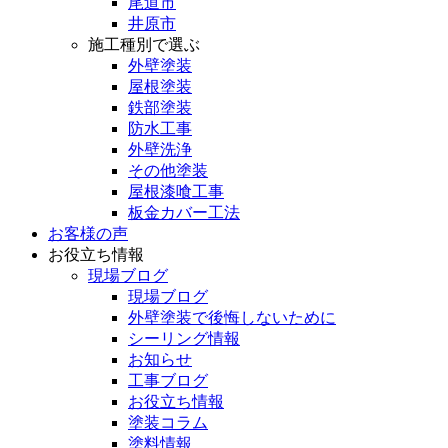
尾道市
井原市
施工種別で選ぶ
外壁塗装
屋根塗装
鉄部塗装
防水工事
外壁洗浄
その他塗装
屋根漆喰工事
板金カバー工法
お客様の声
お役立ち情報
現場ブログ
現場ブログ
外壁塗装で後悔しないために
シーリング情報
お知らせ
工事ブログ
お役立ち情報
塗装コラム
塗料情報