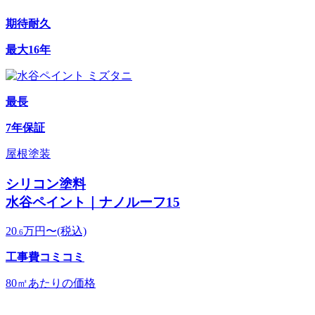
期待耐久
最大16年
最長
7年保証
屋根塗装
シリコン塗料
水谷ペイント｜ナノルーフ15
20
万円〜
(税込)
.6
工事費コミコミ
80㎡あたりの価格