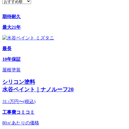
期待耐久
最大21年
最長
10年保証
屋根塗装
シリコン塗料
水谷ペイント｜ナノルーフ20
31
万円〜
(税込)
.3
工事費コミコミ
80㎡あたりの価格