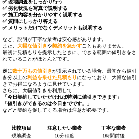
✅ 現地調査をしっかり行う
✅ 劣化状況を写真で説明する
✅ 施工内容を分かりやすく説明する
✅ 質問にしっかり答える
✅ メリットだけでなくデメリットも説明する
など、説明が丁寧な業者は安心感があります。
また、
大幅な値引き
や
契約を急かす
こともありません。
最初に見積もりを提示したときに、できる範囲の値引きをさ
れていることがほとんどです。
逆に
数十万もの値引き
が提示されている場合、最初から値引
き分以上の
利益を乗せた見積もり
になっており、大幅な値引
きでお得になるように見せています。
さらに、大幅値引きを利用して
「今日契約していただければ特別に値引きできます」
「値引きができるのは今日までです。」
などと契約を促してくる場合は注意が必要です。
比較項目
注意したい業者
丁寧な業者
現地調査
10分程度
1時間前後