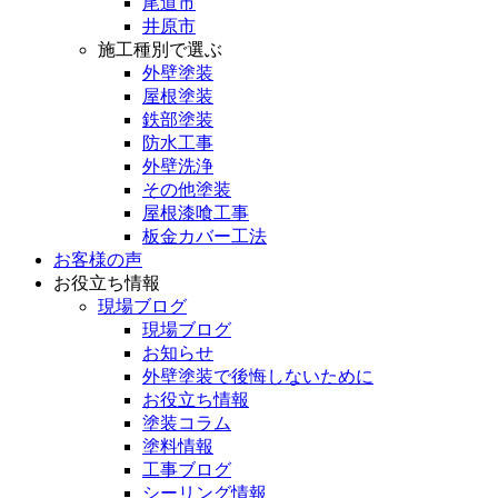
尾道市
井原市
施工種別で選ぶ
外壁塗装
屋根塗装
鉄部塗装
防水工事
外壁洗浄
その他塗装
屋根漆喰工事
板金カバー工法
お客様の声
お役立ち情報
現場ブログ
現場ブログ
お知らせ
外壁塗装で後悔しないために
お役立ち情報
塗装コラム
塗料情報
工事ブログ
シーリング情報