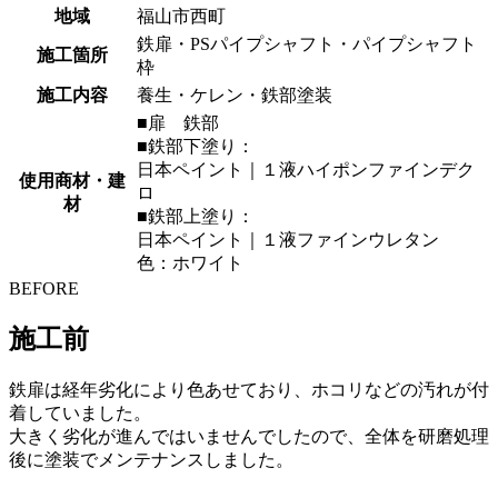
地域
福山市西町
鉄扉・PSパイプシャフト・パイプシャフト
施工箇所
枠
施工内容
養生・ケレン・鉄部塗装
■扉 鉄部
■鉄部下塗り：
日本ペイント｜１液ハイポンファインデク
使用商材・建
ロ
材
■鉄部上塗り：
日本ペイント｜１液ファインウレタン
色：ホワイト
BEFORE
施工前
鉄扉は経年劣化により色あせており、ホコリなどの汚れが付
着していました。
大きく劣化が進んではいませんでしたので、全体を研磨処理
後に塗装でメンテナンスしました。