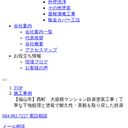
外壁洗浄
その他塗装
屋根漆喰工事
板金カバー工法
会社案内
会社案内一覧
代表挨拶
会社概要
アクセスマップ
お役立ち情報
現場ブログ
お客様の声
TOP
施工事例
【福山市】西町 大規模マンション鉄扉塗装工事｜丁
寧な下地処理と塗装で耐久性・美観を取り戻した鉄扉
084-982-7227
電話相談
メール相談