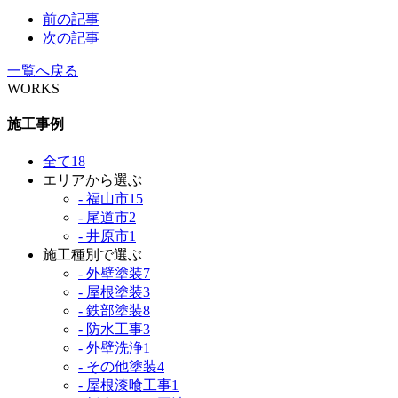
前の記事
次の記事
一覧へ戻る
WORKS
施工事例
全て
18
エリアから選ぶ
- 福山市
15
- 尾道市
2
- 井原市
1
施工種別で選ぶ
- 外壁塗装
7
- 屋根塗装
3
- 鉄部塗装
8
- 防水工事
3
- 外壁洗浄
1
- その他塗装
4
- 屋根漆喰工事
1