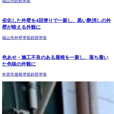
福山市
鉄部塗装
劣化した外壁を4回塗りで一新し、黒い艶消しの外
壁が映える外観に
福山市
外壁塗装
鉄部塗装
色あせ・施工不良のある屋根を一新し、落ち着い
た色味の外観に
井原市
屋根塗装
鉄部塗装