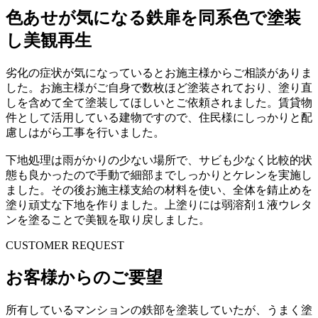
色あせが気になる鉄扉を同系色で塗装
し美観再生
劣化の症状が気になっているとお施主様からご相談がありま
した。お施主様がご自身で数枚ほど塗装されており、塗り直
しを含めて全て塗装してほしいとご依頼されました。賃貸物
件として活用している建物ですので、住民様にしっかりと配
慮しはがら工事を行いました。
下地処理は雨がかりの少ない場所で、サビも少なく比較的状
態も良かったので手動で細部までしっかりとケレンを実施し
ました。その後お施主様支給の材料を使い、全体を錆止めを
塗り頑丈な下地を作りました。上塗りには弱溶剤１液ウレタ
ンを塗ることで美観を取り戻しました。
CUSTOMER REQUEST
お客様からのご要望
所有しているマンションの鉄部を塗装していたが、うまく塗